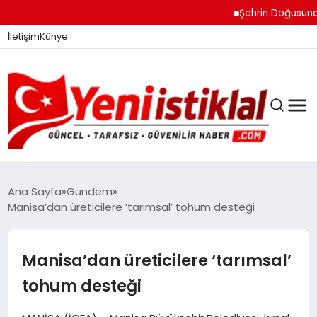
Şehrin Doğusundan Bo
İletişim
Künye
Ana Sayfa
Gündem
Manisa’dan üreticilere ‘tarımsal’ tohum desteği
GÜNDEM
Manisa’dan üreticilere ‘tarımsal’
DÜNYA
tohum desteği