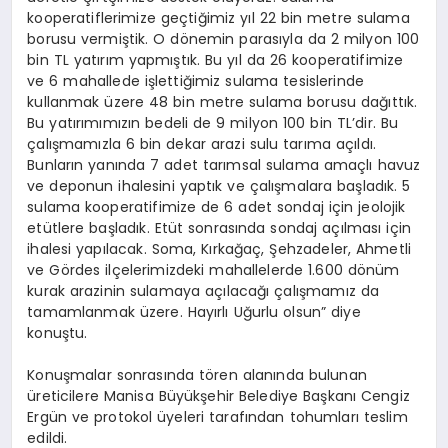
kooperatiflerimize geçtiğimiz yıl 22 bin metre sulama
borusu vermiştik. O dönemin parasıyla da 2 milyon 100
bin TL yatırım yapmıştık. Bu yıl da 26 kooperatifimize
ve 6 mahallede işlettiğimiz sulama tesislerinde
kullanmak üzere 48 bin metre sulama borusu dağıttık.
Bu yatırımımızın bedeli de 9 milyon 100 bin TL’dir. Bu
çalışmamızla 6 bin dekar arazi sulu tarıma açıldı.
Bunların yanında 7 adet tarımsal sulama amaçlı havuz
ve deponun ihalesini yaptık ve çalışmalara başladık. 5
sulama kooperatifimize de 6 adet sondaj için jeolojik
etütlere başladık. Etüt sonrasında sondaj açılması için
ihalesi yapılacak. Soma, Kırkağaç, Şehzadeler, Ahmetli
ve Gördes ilçelerimizdeki mahallelerde 1.600 dönüm
kurak arazinin sulamaya açılacağı çalışmamız da
tamamlanmak üzere. Hayırlı Uğurlu olsun” diye
konuştu.
Konuşmalar sonrasında tören alanında bulunan
üreticilere Manisa Büyükşehir Belediye Başkanı Cengiz
Ergün ve protokol üyeleri tarafından tohumları teslim
edildi.