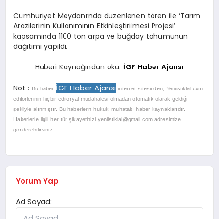
Cumhuriyet Meydanı’nda düzenlenen tören ile ‘Tarım
Arazilerinin Kullanımının Etkinleştirilmesi Projesi’
kapsamında 1100 ton arpa ve buğday tohumunun
dağıtımı yapıldı.
Haberi Kaynağından oku:
İGF Haber Ajansı
İGF Haber Ajansı
Not :
Bu haber
internet sitesinden, Yeniistiklal.com
editörlerinin hiçbir editoryal müdahalesi olmadan otomatik olarak geldiği
şekliyle alınmıştır. Bu haberlerin hukuki muhatabı haber kaynaklarıdır.
Haberlerle ilgili her tür şikayetinizi
yeniistiklal@gmail.com
adresimize
gönderebilirsiniz.
Yorum Yap
Ad Soyad: