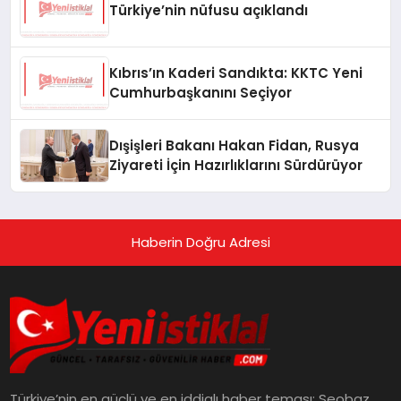
Türkiye’nin nüfusu açıklandı
Kıbrıs’ın Kaderi Sandıkta: KKTC Yeni
Cumhurbaşkanını Seçiyor
Dışişleri Bakanı Hakan Fidan, Rusya
Ziyareti İçin Hazırlıklarını Sürdürüyor
Haberin Doğru Adresi
Türkiye’nin en güçlü ve en iddialı haber teması: Seobaz