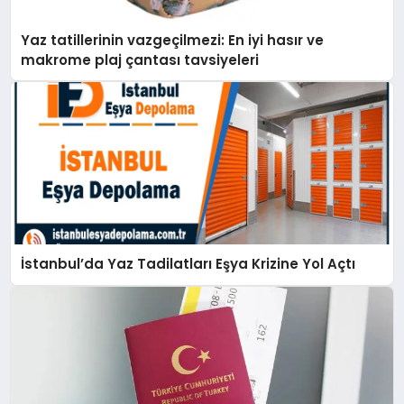
Yaz tatillerinin vazgeçilmezi: En iyi hasır ve
makrome plaj çantası tavsiyeleri
İstanbul’da Yaz Tadilatları Eşya Krizine Yol Açtı