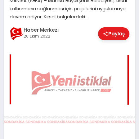
MANİSA (İGFA) – Manisa Büyükşehir Belediyesi, kırsal
EĞITIM
kalkınmanın sağlanması için projelerini uygulamaya
devam ediyor. Kırsal bölgelerdeki …
EKONOMI
Haber Merkezi
Paylaş
26 Ekim 2022
MAGAZIN
SAĞLIK
SPOR
TEKNOLOJI