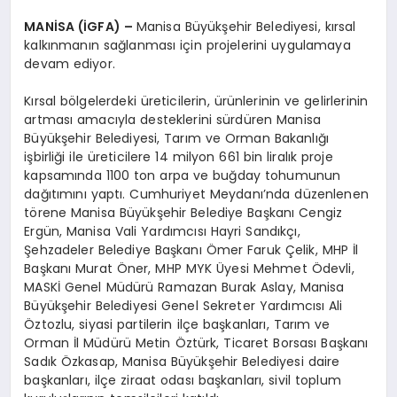
MANİSA (İGFA) –
Manisa Büyükşehir Belediyesi, kırsal
kalkınmanın sağlanması için projelerini uygulamaya
devam ediyor.
Kırsal bölgelerdeki üreticilerin, ürünlerinin ve gelirlerinin
artması amacıyla desteklerini sürdüren Manisa
Büyükşehir Belediyesi, Tarım ve Orman Bakanlığı
işbirliği ile üreticilere 14 milyon 661 bin liralık proje
kapsamında 1100 ton arpa ve buğday tohumunun
dağıtımını yaptı. Cumhuriyet Meydanı’nda düzenlenen
törene Manisa Büyükşehir Belediye Başkanı Cengiz
Ergün, Manisa Vali Yardımcısı Hayri Sandıkçı,
Şehzadeler Belediye Başkanı Ömer Faruk Çelik, MHP İl
Başkanı Murat Öner, MHP MYK Üyesi Mehmet Ödevli,
MASKİ Genel Müdürü Ramazan Burak Aslay, Manisa
Büyükşehir Belediyesi Genel Sekreter Yardımcısı Ali
Öztozlu, siyasi partilerin ilçe başkanları, Tarım ve
Orman İl Müdürü Metin Öztürk, Ticaret Borsası Başkanı
Sadık Özkasap, Manisa Büyükşehir Belediyesi daire
başkanları, ilçe ziraat odası başkanları, sivil toplum