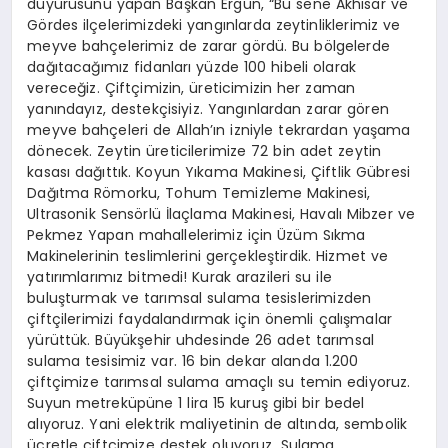
duyurusunu yapan Başkan Ergün, “Bu sene Akhisar ve
Gördes ilçelerimizdeki yangınlarda zeytinliklerimiz ve
meyve bahçelerimiz de zarar gördü. Bu bölgelerde
dağıtacağımız fidanları yüzde 100 hibeli olarak
vereceğiz. Çiftçimizin, üreticimizin her zaman
yanındayız, destekçisiyiz. Yangınlardan zarar gören
meyve bahçeleri de Allah’ın izniyle tekrardan yaşama
dönecek. Zeytin üreticilerimize 72 bin adet zeytin
kasası dağıttık. Koyun Yıkama Makinesi, Çiftlik Gübresi
Dağıtma Römorku, Tohum Temizleme Makinesi,
Ultrasonik Sensörlü İlaçlama Makinesi, Havalı Mibzer ve
Pekmez Yapan mahallelerimiz için Üzüm Sıkma
Makinelerinin teslimlerini gerçekleştirdik. Hizmet ve
yatırımlarımız bitmedi! Kurak arazileri su ile
buluşturmak ve tarımsal sulama tesislerimizden
çiftçilerimizi faydalandırmak için önemli çalışmalar
yürüttük. Büyükşehir uhdesinde 26 adet tarımsal
sulama tesisimiz var. 16 bin dekar alanda 1.200
çiftçimize tarımsal sulama amaçlı su temin ediyoruz.
Suyun metreküpüne 1 lira 15 kuruş gibi bir bedel
alıyoruz. Yani elektrik maliyetinin de altında, sembolik
ücretle çiftçimize destek oluyoruz. Sulama