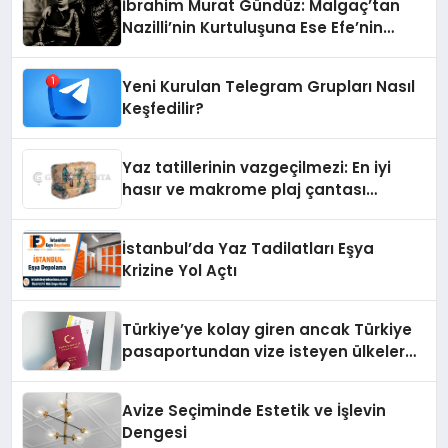
İbrahim Murat Gündüz: Malgaç’tan
Nazilli’nin Kurtuluşuna Ese Efe’nin
İzinde Bir Ülkücü Duruş
Yeni Kurulan Telegram Grupları Nasıl
Keşfedilir?
Yaz tatillerinin vazgeçilmezi: En iyi
hasır ve makrome plaj çantası
tavsiyeleri
İstanbul’da Yaz Tadilatları Eşya
Krizine Yol Açtı
Türkiye’ye kolay giren ancak Türkiye
pasaportundan vize isteyen ülkeler
hangileri?
Avize Seçiminde Estetik ve İşlevin
Dengesi