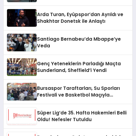
Arda Turan, Eyüpspor’dan Ayrıldı ve
Shakhtar Donetsk ile Anlaştı
Santiago Bernabeu’da Mbappe’ye
Veda
Genç Yeteneklerin Parladığı Maçta
Sunderland, Sheffield’i Yendi
Bursaspor Taraftarları, Su Sporları
Festivali ve Basketbol Maçıyla
Gündemde
Süper Lig’de 35. Hafta Hakemleri Belli
Oldu! Nefesler Tutuldu