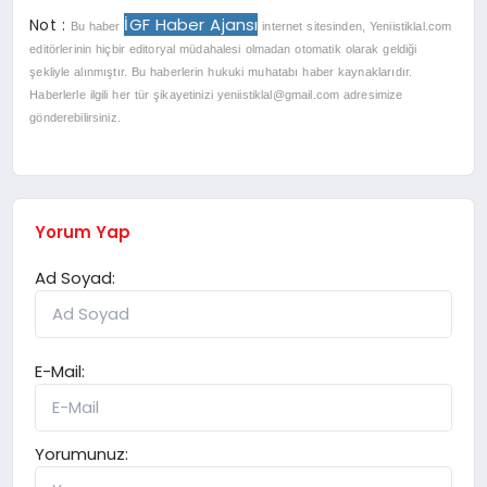
İGF Haber Ajansı
Not :
Bu haber
internet sitesinden, Yeniistiklal.com
editörlerinin hiçbir editoryal müdahalesi olmadan otomatik olarak geldiği
şekliyle alınmıştır. Bu haberlerin hukuki muhatabı haber kaynaklarıdır.
Haberlerle ilgili her tür şikayetinizi
yeniistiklal@gmail.com
adresimize
gönderebilirsiniz.
Yorum Yap
Ad Soyad:
E-Mail:
Yorumunuz: