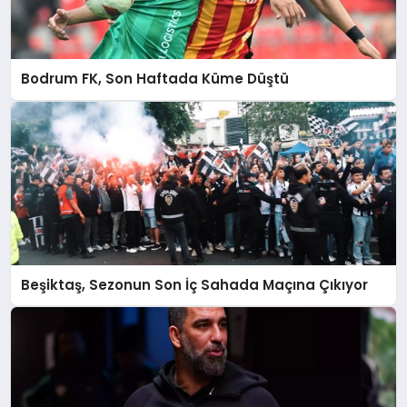
Bodrum FK, Son Haftada Küme Düştü
Beşiktaş, Sezonun Son İç Sahada Maçına Çıkıyor