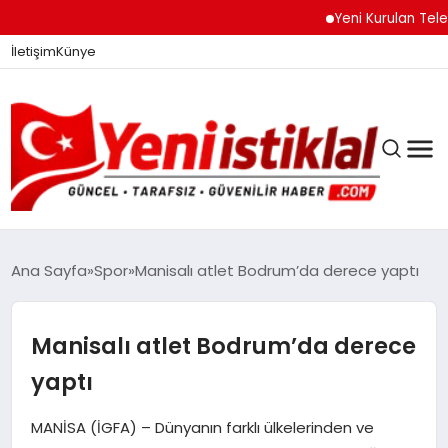
Yeni Kurulan Telegram 
İletişim
Künye
Ana Sayfa
Spor
Manisalı atlet Bodrum’da derece yaptı
GÜNDEM
Manisalı atlet Bodrum’da derece
yaptı
DÜNYA
MANİSA (İGFA) – Dünyanın farklı ülkelerinden ve