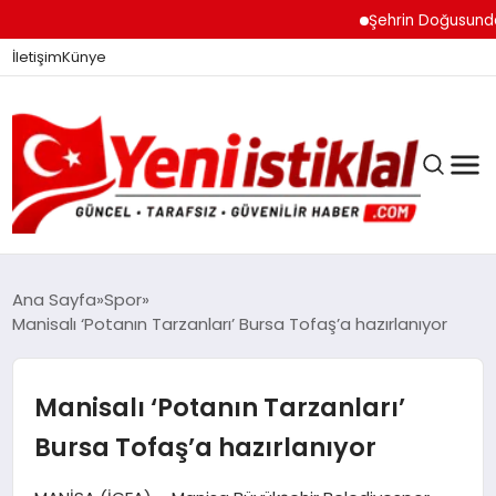
Şehrin Doğusundan Bo
İletişim
Künye
Ana Sayfa
Spor
Manisalı ‘Potanın Tarzanları’ Bursa Tofaş’a hazırlanıyor
GÜNDEM
Manisalı ‘Potanın Tarzanları’
DÜNYA
Bursa Tofaş’a hazırlanıyor