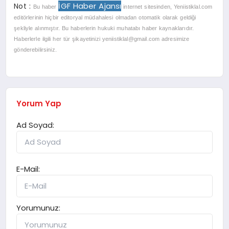
İGF Haber Ajansı
Not :
Bu haber
internet sitesinden, Yeniistiklal.com
editörlerinin hiçbir editoryal müdahalesi olmadan otomatik olarak geldiği
şekliyle alınmıştır. Bu haberlerin hukuki muhatabı haber kaynaklarıdır.
Haberlerle ilgili her tür şikayetinizi
yeniistiklal@gmail.com
adresimize
gönderebilirsiniz.
Yorum Yap
Ad Soyad:
E-Mail:
Yorumunuz: