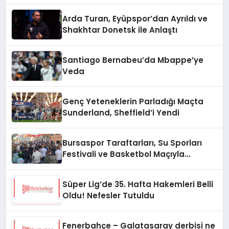
Arda Turan, Eyüpspor’dan Ayrıldı ve
Shakhtar Donetsk ile Anlaştı
Santiago Bernabeu’da Mbappe’ye
Veda
Genç Yeteneklerin Parladığı Maçta
Sunderland, Sheffield’i Yendi
Bursaspor Taraftarları, Su Sporları
Festivali ve Basketbol Maçıyla
Gündemde
Süper Lig’de 35. Hafta Hakemleri Belli
Oldu! Nefesler Tutuldu
Fenerbahçe – Galatasaray derbisi ne