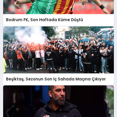
Bodrum FK, Son Haftada Küme Düştü
Beşiktaş, Sezonun Son İç Sahada Maçına Çıkıyor