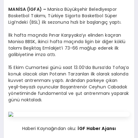
MANİSA (İGFA) –
Manisa Büyükşehir Belediyespor
Basketbol Takımı, Türkiye Sigorta Basketbol Süper
Ligi’ndeki (BSL) ilk sezonuna hızlı bir başlangıç yaptı.
İlk hafta maçında Pınar Karşıyaka’yı elinden kaçıran
Manisa BBSK, ikinci hafta maçında ligin bir diğer köklü
takımı Beşiktaş Emlakjet’i 73-66 mağlup ederek ilk
galibiyetine imza attı.
15 Ekim Cumartesi günü saat 13.00’da Bursa’da Tofaş’a
konuk olacak olan Potanın Tarzanları ilk olarak salonda
kuvvet antrenmanı yaptı. Ardından parkeye çıkan
yeşil-beyazlı oyuncular Başantrenör Ceyhun Cabadak
yönetiminde fundamental ve şut antrenmanı yaparak
günü noktaladı.
Haberi Kaynağından oku:
İGF Haber Ajansı