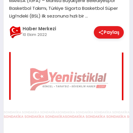
MANİSA (İGFA) – Manisa Büyükşehir Belediyespor
EĞITIM
Basketbol Takımı, Türkiye Sigorta Basketbol Süper
Ligi’ndeki (BSL) ilk sezonuna hızlı bir …
EKONOMI
Haber Merkezi
Paylaş
10 Ekim 2022
MAGAZIN
SAĞLIK
SPOR
TEKNOLOJI