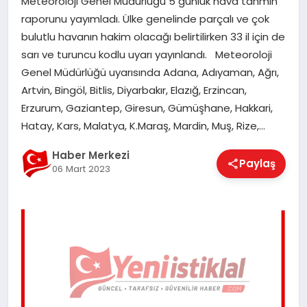
Meteoroloji Genel Müdürlüğü 5 günlük hava tahmin
EĞITIM
raporunu yayımladı. Ülke genelinde parçalı ve çok
bulutlu havanın hakim olacağı belirtilirken 33 il için de
sarı ve turuncu kodlu uyarı yayınlandı. Meteoroloji
EKONOMI
Genel Müdürlüğü uyarısında Adana, Adıyaman, Ağrı,
Artvin, Bingöl, Bitlis, Diyarbakır, Elazığ, Erzincan,
Erzurum, Gaziantep, Giresun, Gümüşhane, Hakkari,
MAGAZIN
Hatay, Kars, Malatya, K.Maraş, Mardin, Muş, Rize,…
Haber Merkezi
Paylaş
SAĞLIK
06 Mart 2023
SPOR
TEKNOLOJI