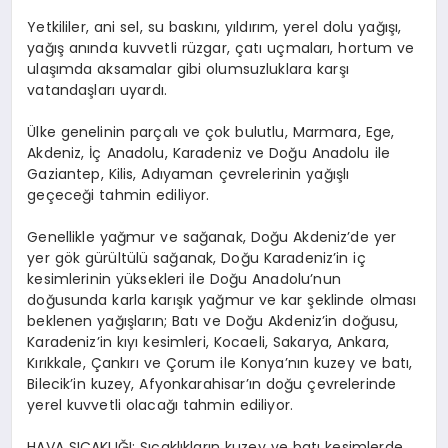
Yetkililer, ani sel, su baskını, yıldırım, yerel dolu yağışı,
yağış anında kuvvetli rüzgar, çatı uçmaları, hortum ve
ulaşımda aksamalar gibi olumsuzluklara karşı
vatandaşları uyardı.
Ülke genelinin parçalı ve çok bulutlu, Marmara, Ege,
Akdeniz, İç Anadolu, Karadeniz ve Doğu Anadolu ile
Gaziantep, Kilis, Adıyaman çevrelerinin yağışlı
geçeceği tahmin ediliyor.
Genellikle yağmur ve sağanak, Doğu Akdeniz’de yer
yer gök gürültülü sağanak, Doğu Karadeniz’in iç
kesimlerinin yüksekleri ile Doğu Anadolu’nun
doğusunda karla karışık yağmur ve kar şeklinde olması
beklenen yağışların; Batı ve Doğu Akdeniz’in doğusu,
Karadeniz’in kıyı kesimleri, Kocaeli, Sakarya, Ankara,
Kırıkkale, Çankırı ve Çorum ile Konya’nın kuzey ve batı,
Bilecik’in kuzey, Afyonkarahisar’ın doğu çevrelerinde
yerel kuvvetli olacağı tahmin ediliyor.
HAVA SICAKLIĞI: Sıcaklıkların kuzey ve batı kesimlerde