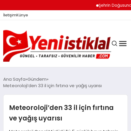
Şehrin Doğusundan Bo
İletişim
Künye
Ana Sayfa
Gündem
Meteoroloji’den 33 il için fırtına ve yağış uyarısı
GÜNDEM
Meteoroloji’den 33 il için fırtına
DÜNYA
ve yağış uyarısı