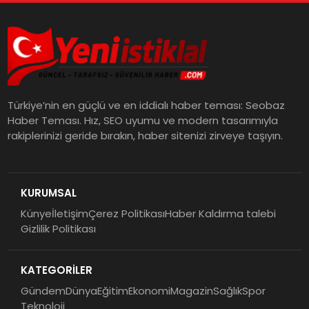
Türkiye’nin en güçlü ve en iddialı haber teması: Seobaz
Haber Teması. Hız, SEO uyumu ve modern tasarımıyla
rakiplerinizi geride bırakın, haber sitenizi zirveye taşıyın.
KURUMSAL
Künye
İletişim
Çerez Politikası
Haber Kaldırma talebi
Gizlilik Politikası
KATEGORİLER
Gündem
Dünya
Eğitim
Ekonomi
Magazin
Sağlık
Spor
Teknoloji