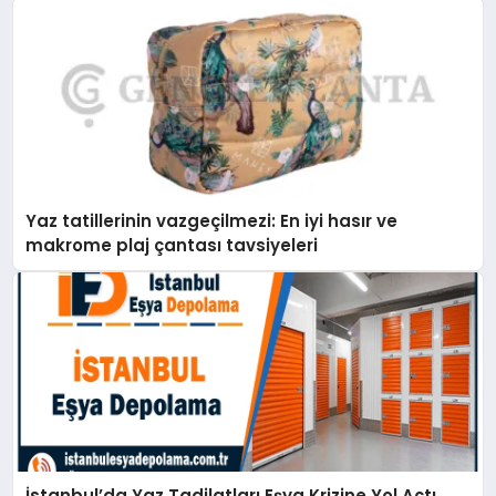
Yaz tatillerinin vazgeçilmezi: En iyi hasır ve
makrome plaj çantası tavsiyeleri
İstanbul’da Yaz Tadilatları Eşya Krizine Yol Açtı