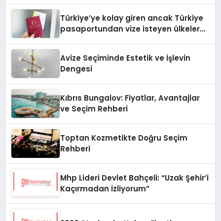
Türkiye’ye kolay giren ancak Türkiye
pasaportundan vize isteyen ülkeler
hangileri?
Avize Seçiminde Estetik ve İşlevin
Dengesi
Kıbrıs Bungalov: Fiyatlar, Avantajlar
ve Seçim Rehberi
Toptan Kozmetikte Doğru Seçim
Rehberi
Mhp Lideri Devlet Bahçeli: “Uzak Şehir’i
Kaçırmadan İzliyorum”