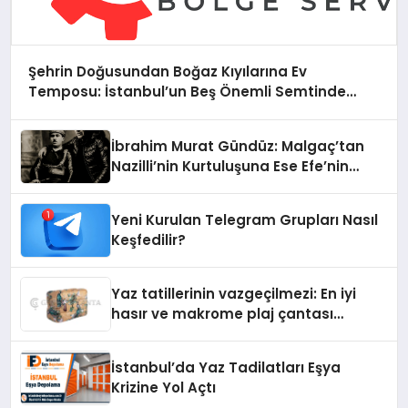
Şehrin Doğusundan Boğaz Kıyılarına Ev
Temposu: İstanbul’un Beş Önemli Semtinde
Teknik Servis Deneyimi
İbrahim Murat Gündüz: Malgaç’tan
Nazilli’nin Kurtuluşuna Ese Efe’nin
İzinde Bir Ülkücü Duruş
Yeni Kurulan Telegram Grupları Nasıl
Keşfedilir?
Yaz tatillerinin vazgeçilmezi: En iyi
hasır ve makrome plaj çantası
tavsiyeleri
İstanbul’da Yaz Tadilatları Eşya
Krizine Yol Açtı