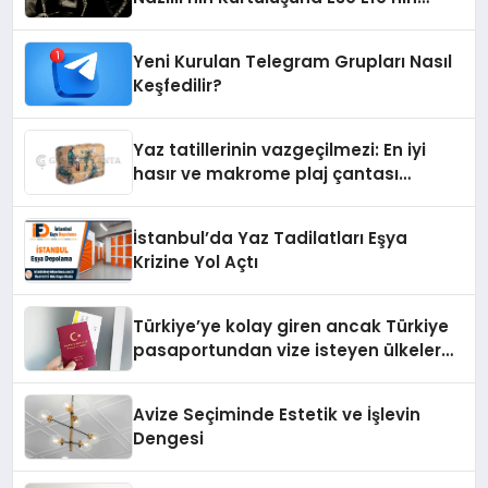
İzinde Bir Ülkücü Duruş
Yeni Kurulan Telegram Grupları Nasıl
Keşfedilir?
Yaz tatillerinin vazgeçilmezi: En iyi
hasır ve makrome plaj çantası
tavsiyeleri
İstanbul’da Yaz Tadilatları Eşya
Krizine Yol Açtı
Türkiye’ye kolay giren ancak Türkiye
pasaportundan vize isteyen ülkeler
hangileri?
Avize Seçiminde Estetik ve İşlevin
Dengesi