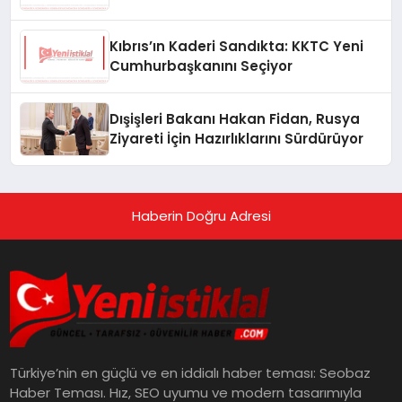
Kıbrıs’ın Kaderi Sandıkta: KKTC Yeni
Cumhurbaşkanını Seçiyor
Dışişleri Bakanı Hakan Fidan, Rusya
Ziyareti İçin Hazırlıklarını Sürdürüyor
Haberin Doğru Adresi
Türkiye’nin en güçlü ve en iddialı haber teması: Seobaz
Haber Teması. Hız, SEO uyumu ve modern tasarımıyla