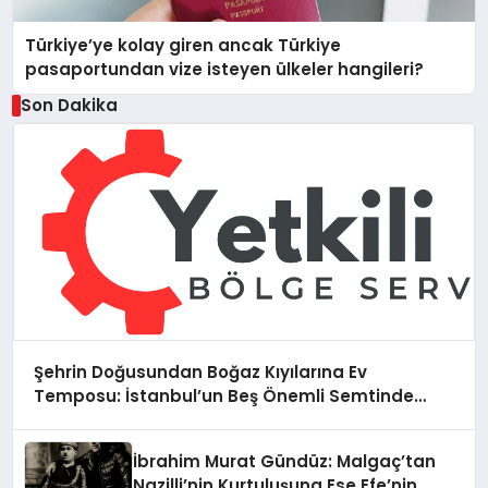
Türkiye’ye kolay giren ancak Türkiye
pasaportundan vize isteyen ülkeler hangileri?
Son Dakika
Şehrin Doğusundan Boğaz Kıyılarına Ev
Temposu: İstanbul’un Beş Önemli Semtinde
Teknik Servis Deneyimi
İbrahim Murat Gündüz: Malgaç’tan
Nazilli’nin Kurtuluşuna Ese Efe’nin