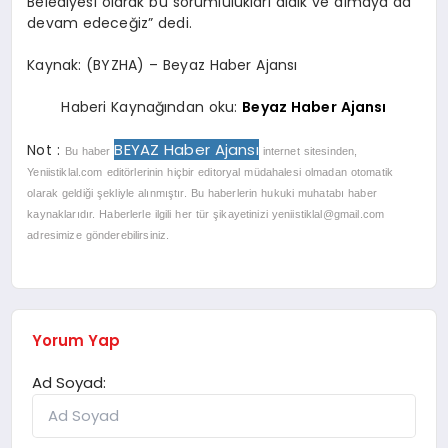
Belediyesi olarak bu sorumlulukları aldık ve almaya da
devam edeceğiz” dedi.
Kaynak: (BYZHA) – Beyaz Haber Ajansı
Haberi Kaynağından oku:
Beyaz Haber Ajansı
BEYAZ Haber Ajansı
Not :
Bu haber
internet sitesinden,
Yeniistiklal.com editörlerinin hiçbir editoryal müdahalesi olmadan otomatik
olarak geldiği şekliyle alınmıştır. Bu haberlerin hukuki muhatabı haber
kaynaklarıdır. Haberlerle ilgili her tür şikayetinizi
yeniistiklal@gmail.com
adresimize gönderebilirsiniz.
Yorum Yap
Ad Soyad: