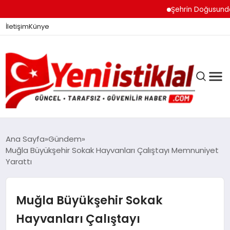
Şehrin Doğusundan Boğ
İletişim
Künye
Ana Sayfa
Gündem
Muğla Büyükşehir Sokak Hayvanları Çalıştayı Memnuniyet
Yarattı
GÜNDEM
Muğla Büyükşehir Sokak
DÜNYA
Hayvanları Çalıştayı