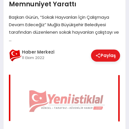
Memnuniyet Yarattı
EĞITIM
Başkan Gürün, “Sokak Hayvanları İçin Çalışmaya
Devam Edeceğiz” Muğla Büyükşehir Belediyesi
EKONOMI
tarafından düzenlenen sokak hayvanları çalıştayı ve
…
MAGAZIN
Haber Merkezi
Paylaş
11 Ekim 2022
SAĞLIK
SPOR
TEKNOLOJI