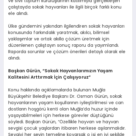
ve sivil toplum kuruluşlarının katılımıyla gerçekleşen
çalıştayda sokak hayvanları ile ilgili birçok farklı konu
ele alındı.
Ülke gündemini yakından ilgilendiren sokak hayvanları
konusunda farkındalık yaratmak, akılcı, bilimsel
yaklaşımlar ve ortak akılla çözüm üretmek için
düzenlenen çalıştayın sonuç raporu da yayımlandı.
Raporda sorunlar ve çözüm önerileri detaylı olarak ele
alındı.
Başkan Gürün, “Sokak Hayvanlarımızın Yaşam
Kalitesini Arttırmak İçin Çalışıyoruz”
Konu hakkında açıklamalarda bulunan Muğla
Büyükşehir Belediye Başkanı Dr. Osman Gürün, sokak
hayvanlarının yaşam koşullarının iyileştirilmesi ve can
dostların hoşgörü kenti olan Muğla’da huzur içinde
yaşayabilmeleri için herkese görevler düştüğünü
söyledi. Başkan Gürün, “Özellikle hayvan ve hayvan
sevgisi çocuk yaşlardan itibaren herkese aşılanmalıdır.
Sevgiyi her şeyin temeline koyarsak o işi en iyi şekilde