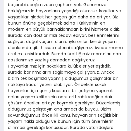
başarabileceğimizden şüphem yok. Günümüze
baktığımızda hayvanların yaşadığı olumsuz koşullar ve
yaşadıkları şiddet her geçen gün daha da artıyor. Biz
bunun önüne geçebilmek adına Türkiye’nin en
modern en büyük barınaklarından birini hizmete aldık.
Burada can dostlarımızı tedavi ediyor, beslenmelerini
sağlıyor, doğal yaşam alanlarıyla onları kendi yaşam
alanlarında gibi hissetmelerini sağlıyoruz. Ayrıca mama
üretim tesisi kurduk. Burada ürettiğimiz mamaları can
dostlarımıza yaz kış demeden dağıtıyoruz.
Hayvanlarımız için sokaklara kulübeler yerleştirdik.
Burada barınmalarını sağlamaya çalışıyoruz. Ancak
bizim tek başımıza yapmış olduğumuz çalışmalar bir
noktaya kadar yeterli olabiliyor. Öncelikle sokak
hayvanları için geniş kapsamlı bir çalışma yaparak
onları yaşam kalitesinin nasıl arttırabileceğine dair
çözüm önerileri ortaya koymak gerekiyor. Düzenlemiş
olduğumuz çalıştayın ana amacı da buydu. Bizim
savunduğumuz öncelikli konu, hayvanların sağlıklı bir
yaşam hakkı olduğu ve bunun için tüm önlemlerin
alınması gerektiği konusudur. Burada vatandaşlara