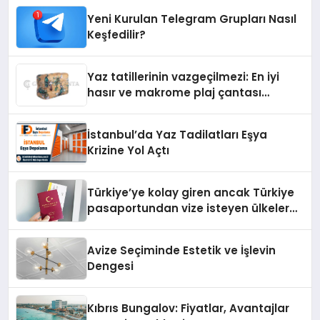
Yeni Kurulan Telegram Grupları Nasıl
Keşfedilir?
Yaz tatillerinin vazgeçilmezi: En iyi
hasır ve makrome plaj çantası
tavsiyeleri
İstanbul’da Yaz Tadilatları Eşya
Krizine Yol Açtı
Türkiye’ye kolay giren ancak Türkiye
pasaportundan vize isteyen ülkeler
hangileri?
Avize Seçiminde Estetik ve İşlevin
Dengesi
Kıbrıs Bungalov: Fiyatlar, Avantajlar