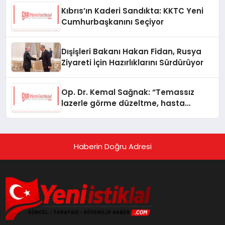
Kıbrıs’ın Kaderi Sandıkta: KKTC Yeni
Cumhurbaşkanını Seçiyor
Dışişleri Bakanı Hakan Fidan, Rusya
Ziyareti İçin Hazırlıklarını Sürdürüyor
Op. Dr. Kemal Sağnak: “Temassız
lazerle görme düzeltme, hasta
konforunu artırıyor”
Haberin Doğru Adresi