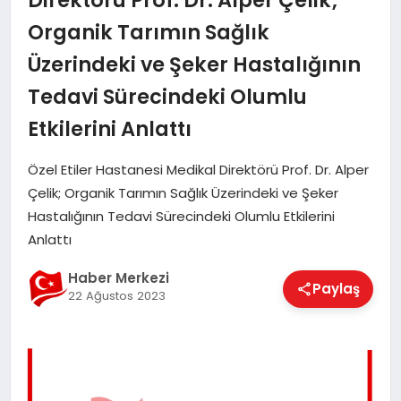
Direktörü Prof. Dr. Alper Çelik;
EĞITIM
Organik Tarımın Sağlık
Üzerindeki ve Şeker Hastalığının
EKONOMI
Tedavi Sürecindeki Olumlu
Etkilerini Anlattı
MAGAZIN
Özel Etiler Hastanesi Medikal Direktörü Prof. Dr. Alper
Çelik; Organik Tarımın Sağlık Üzerindeki ve Şeker
Hastalığının Tedavi Sürecindeki Olumlu Etkilerini
SAĞLIK
Anlattı
Haber Merkezi
SPOR
Paylaş
22 Ağustos 2023
TEKNOLOJI