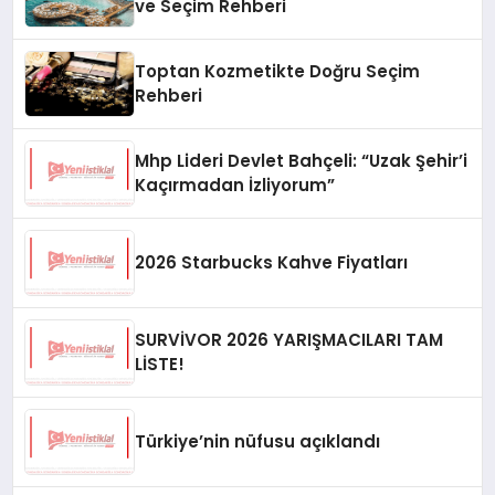
ve Seçim Rehberi
Toptan Kozmetikte Doğru Seçim
Rehberi
Mhp Lideri Devlet Bahçeli: “Uzak Şehir’i
Kaçırmadan İzliyorum”
2026 Starbucks Kahve Fiyatları
SURVİVOR 2026 YARIŞMACILARI TAM
LİSTE!
Türkiye’nin nüfusu açıklandı