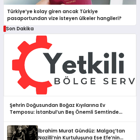
Türkiye’ye kolay giren ancak Türkiye
pasaportundan vize isteyen ülkeler hangileri?
Son Dakika
Şehrin Doğusundan Boğaz Kıyılarına Ev
Temposu: İstanbul’un Beş Önemli Semtinde
Teknik Servis Deneyimi
İbrahim Murat Gündüz: Malgaç’tan
Nazilli’nin Kurtuluşuna Ese Efe’nin