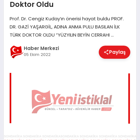
Doktor Oldu
EĞITIM
Prof. Dr. Cengiz Kuday’ın önerisi hayat buldu PROF.
DR. GAZİ YAŞARGİL, ADINA ANMA PULU BASILAN İLK
EKONOMI
TÜRK DOKTOR OLDU “YÜZYILIN BEYİN CERRAHI …
Haber Merkezi
Paylaş
MAGAZIN
05 Ekim 2022
SAĞLIK
SPOR
TEKNOLOJI