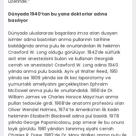
üzerinde.”
Dünyada 1940’tan bu yana doktorlar adına
basılıyor
Dünyada uluslararası başarılara imza atan duayen
isimler adına bastırılan anma pullarının tarihine
bakıldığında anma pulu ile onurlandırılan ilk hekimin
Crawford W. Long olduğu görülüyor. 1842‘de sülfürik
asit eter anestezisini bulan ve kullanan Georgialı
cerrah ve anestezist Crawford W. Long adına 1940
yılında anma pulu basıldı. Aynı yıl Walter Reed, 1951
yılında ise 1809 yılında ise ilk kez laparotomy ve
yumurtalık ameliyatını gerçekleştiren Ephraim
McDowel anma pulu ile onurlandırıldı. 1956’de Dr.
William James ve Charles Horace Mayo’nun anma
pulları tedavüle girdi. 1968’de anatomi profesörü olan
Oliver Wendel Holmes, 1974’te Amerika’nın ilk kadın
hekiminin Elizabeth Blackwell adına pul basıldı. 1978
yılında George Papanicolaou, pap smear ile bu onura
layık görüldü. 1981 yılından tanınmış siyahi cerrah
Charies R. Drew, 1982’de Dr. Mary Walker anma pulu ile