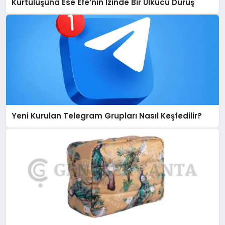
Kurtuluşuna Ese Efe’nin İzinde Bir Ülkücü Duruş
Yeni Kurulan Telegram Grupları Nasıl Keşfedilir?