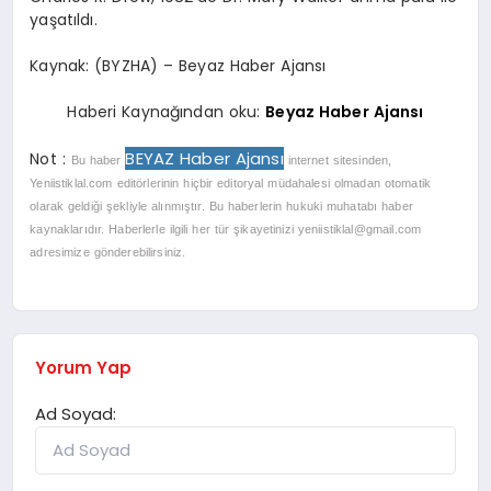
yaşatıldı.
Kaynak: (BYZHA) – Beyaz Haber Ajansı
Haberi Kaynağından oku:
Beyaz Haber Ajansı
BEYAZ Haber Ajansı
Not :
Bu haber
internet sitesinden,
Yeniistiklal.com editörlerinin hiçbir editoryal müdahalesi olmadan otomatik
olarak geldiği şekliyle alınmıştır. Bu haberlerin hukuki muhatabı haber
kaynaklarıdır. Haberlerle ilgili her tür şikayetinizi
yeniistiklal@gmail.com
adresimize gönderebilirsiniz.
Yorum Yap
Ad Soyad: