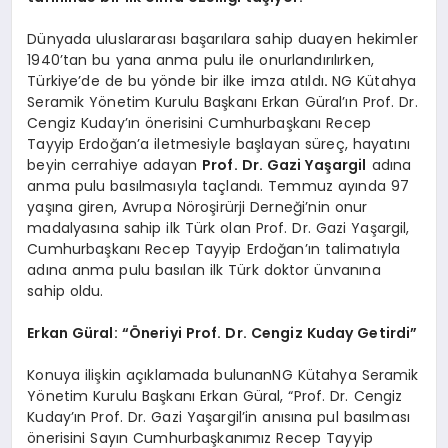
Dünyada uluslararası başarılara sahip duayen hekimler
1940’tan bu yana anma pulu ile onurlandırılırken,
Türkiye’de de bu yönde bir ilke imza atıldı
.
NG Kütahya
Seramik Yönetim Kurulu Başkanı Erkan Güral’ın Prof. Dr.
Cengiz Kuday’ın önerisini Cumhurbaşkanı Recep
Tayyip Erdoğan’a iletmesiyle başlayan süreç, hayatını
beyin cerrahiye adayan
Prof. Dr. Gazi Yaşargil
adına
anma pulu basılmasıyla taçlandı. Temmuz ayında 97
yaşına giren, Avrupa Nöroşirürji Derneği’nin onur
madalyasına sahip ilk Türk olan Prof. Dr. Gazi Yaşargil,
Cumhurbaşkanı Recep Tayyip Erdoğan’ın talimatıyla
adına anma pulu basılan ilk Türk doktor ünvanına
sahip oldu.
Erkan Güral: “Öneriyi Prof. Dr. Cengiz Kuday Getirdi”
Konuya ilişkin açıklamada bulunanNG Kütahya Seramik
Yönetim Kurulu Başkanı Erkan Güral, “Prof. Dr. Cengiz
Kuday’ın Prof. Dr. Gazi Yaşargil’in anısına pul basılması
önerisini Sayın Cumhurbaşkanımız Recep Tayyip