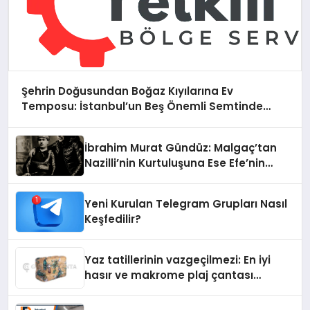
Şehrin Doğusundan Boğaz Kıyılarına Ev
Temposu: İstanbul’un Beş Önemli Semtinde
Teknik Servis Deneyimi
İbrahim Murat Gündüz: Malgaç’tan
Nazilli’nin Kurtuluşuna Ese Efe’nin
İzinde Bir Ülkücü Duruş
Yeni Kurulan Telegram Grupları Nasıl
Keşfedilir?
Yaz tatillerinin vazgeçilmezi: En iyi
hasır ve makrome plaj çantası
tavsiyeleri