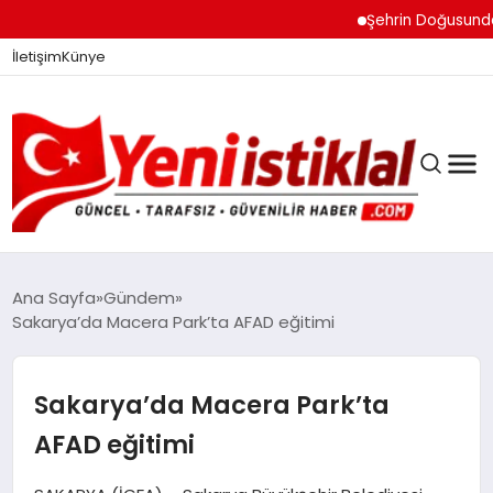
Şehrin Doğusundan Bo
İletişim
Künye
Ana Sayfa
Gündem
Sakarya’da Macera Park’ta AFAD eğitimi
GÜNDEM
Sakarya’da Macera Park’ta
DÜNYA
AFAD eğitimi