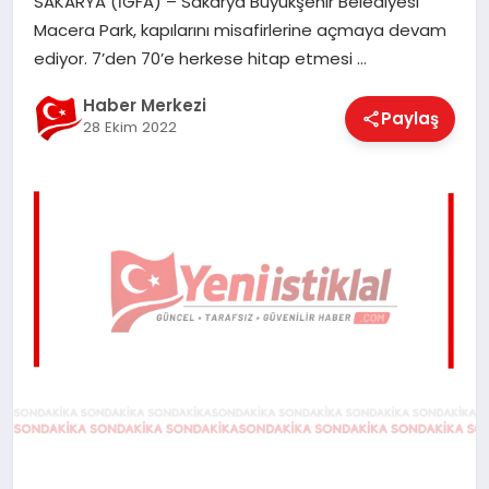
SAKARYA (İGFA) – Sakarya Büyükşehir Belediyesi
EĞITIM
Macera Park, kapılarını misafirlerine açmaya devam
ediyor. 7’den 70’e herkese hitap etmesi …
EKONOMI
Haber Merkezi
Paylaş
28 Ekim 2022
MAGAZIN
SAĞLIK
SPOR
TEKNOLOJI