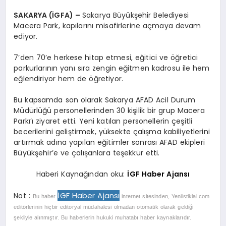
SAKARYA (İGFA) –
Sakarya Büyükşehir Belediyesi
Macera Park, kapılarını misafirlerine açmaya devam
ediyor.
7’den 70’e herkese hitap etmesi, eğitici ve öğretici
parkurlarının yanı sıra zengin eğitmen kadrosu ile hem
eğlendiriyor hem de öğretiyor.
Bu kapsamda son olarak Sakarya AFAD Acil Durum
Müdürlüğü personellerinden 30 kişilik bir grup Macera
Parkı’ı ziyaret etti. Yeni katılan personellerin çeşitli
becerilerini geliştirmek, yüksekte çalışma kabiliyetlerini
artırmak adına yapılan eğitimler sonrası AFAD ekipleri
Büyükşehir’e ve çalışanlara teşekkür etti.
Haberi Kaynağından oku:
İGF Haber Ajansı
İGF Haber Ajansı
Not :
Bu haber
internet sitesinden, Yeniistiklal.com
editörlerinin hiçbir editoryal müdahalesi olmadan otomatik olarak geldiği
şekliyle alınmıştır. Bu haberlerin hukuki muhatabı haber kaynaklarıdır.