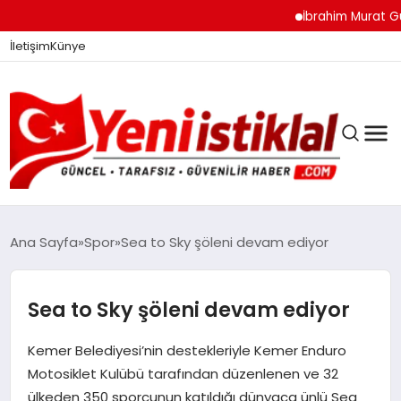
İbrahim Murat Gündüz: 
İletişim
Künye
Ana Sayfa
Spor
Sea to Sky şöleni devam ediyor
GÜNDEM
Sea to Sky şöleni devam ediyor
Kemer Belediyesi’nin destekleriyle Kemer Enduro
DÜNYA
Motosiklet Kulübü tarafından düzenlenen ve 32
ülkeden 350 sporcunun katıldığı dünyaca ünlü Sea