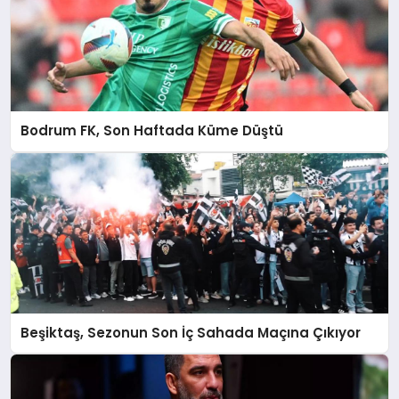
Bodrum FK, Son Haftada Küme Düştü
Beşiktaş, Sezonun Son İç Sahada Maçına Çıkıyor