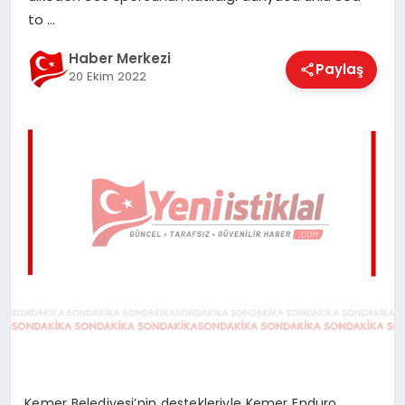
EĞITIM
to …
Haber Merkezi
Paylaş
20 Ekim 2022
EKONOMI
MAGAZIN
SAĞLIK
SPOR
TEKNOLOJI
Kemer Belediyesi’nin destekleriyle Kemer Enduro