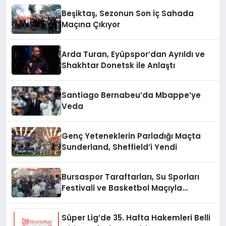
Beşiktaş, Sezonun Son İç Sahada
Maçına Çıkıyor
Arda Turan, Eyüpspor’dan Ayrıldı ve
Shakhtar Donetsk ile Anlaştı
Santiago Bernabeu’da Mbappe’ye
Veda
Genç Yeteneklerin Parladığı Maçta
Sunderland, Sheffield’i Yendi
Bursaspor Taraftarları, Su Sporları
Festivali ve Basketbol Maçıyla
Gündemde
Süper Lig’de 35. Hafta Hakemleri Belli