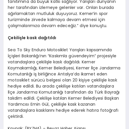
tanıtımına da büyük katkı sağlıyor. Yarışları dünyanın
her tarafından izlemeye gelenler var. Onları burada
ağırlamaktan mutluluk duyuyoruz. Kemer’in spor
turizminde zirvede kalmaya devam etmesi için
çalışmalarımıza devam edeceğiz.” diye konuştu.
Çekilişle kask dağıtıldı
Sea To Sky Enduro Motosiklet Yarışları kapsamında
İçişleri Bakanlığı’nın “Kaskımla güvendeyim” projesiyle
vatandaşlara çekilişle kask dağıtıldı. Kemer
Kaymakamlığı, Kemer Belediyesi, Kemer İlçe Jandarma
Komutanlığı iş birliğince Antalya’da ikamet eden
motosiklet sürücü belgesi olan 20 kişiye çekilişle kask
hediye edildi. Bu arada çekilişe katılan vatandaşlara
İlçe Jandarma Komutanlığı tarafından da Türk Bayrağı
takdim edildi. Çekilişe katılan Kemer Belediyesi Başkan
Yardımcısı Emin Gül, çekilişle kask kazanan
vatandaşlara kasklarını hediye ederek hatıra fotoğrafı
çektirdi.
Kaynak: (BYZHA) – Beyaz Haber Ajansı