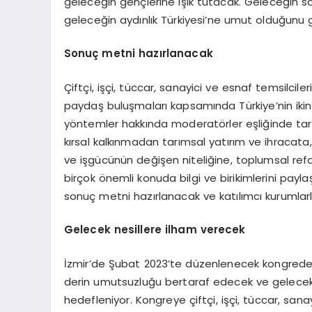
geleceğin gençlerine ışık tutacak. Geleceğin so
geleceğin aydınlık Türkiyesi’ne umut olduğunu 
Sonuç metni hazırlanacak
Çiftçi, işçi, tüccar, sanayici ve esnaf temsilcil
paydaş buluşmaları kapsamında Türkiye’nin ikin
yöntemler hakkında moderatörler eşliğinde tartı
kırsal kalkınmadan tarımsal yatırım ve ihraca
ve işgücünün değişen niteliğine, toplumsal refa
birçok önemli konuda bilgi ve birikimlerini payla
sonuç metni hazırlanacak ve katılımcı kurumlarl
Gelecek nesillere ilham verecek
İzmir’de Şubat 2023’te düzenlenecek kongrede,
derin umutsuzluğu bertaraf edecek ve gelecek n
hedefleniyor. Kongreye çiftçi, işçi, tüccar, sanay