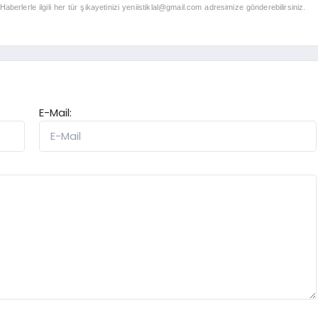
berlerle ilgili her tür şikayetinizi
yeniistiklal@gmail.com
adresimize gönderebilirsiniz.
E-Mail: