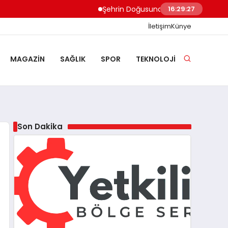
Şehrin Doğusundan Boğaz Kıyılarına Ev Te
16:29:28
İletişim
Künye
MAGAZIN
SAĞLIK
SPOR
TEKNOLOJI
Son Dakika