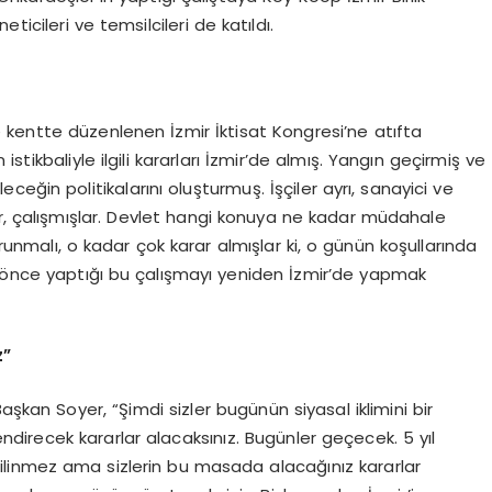
icileri ve temsilcileri de katıldı.
kentte düzenlenen İzmir İktisat Kongresi’ne atıfta
stikbaliyle ilgili kararları İzmir’de almış. Yangın geçirmiş ve
eğin politikalarını oluşturmuş. İşçiler ayrı, sanayici ve
er, çalışmışlar. Devlet hangi konuya ne kadar müdahale
orunmalı, o kadar çok karar almışlar ki, o günün koşullarında
l önce yaptığı bu çalışmayı yeniden İzmir’de yapmak
z”
aşkan Soyer, “Şimdi sizler bugünün siyasal iklimini bir
endirecek kararlar alacaksınız. Bugünler geçecek. 5 yıl
 bilinmez ama sizlerin bu masada alacağınız kararlar