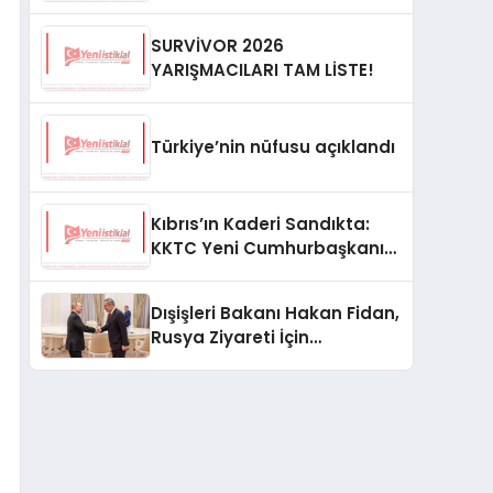
SURVİVOR 2026
YARIŞMACILARI TAM LİSTE!
Türkiye’nin nüfusu açıklandı
Kıbrıs’ın Kaderi Sandıkta:
KKTC Yeni Cumhurbaşkanını
Seçiyor
Dışişleri Bakanı Hakan Fidan,
Rusya Ziyareti İçin
Hazırlıklarını Sürdürüyor