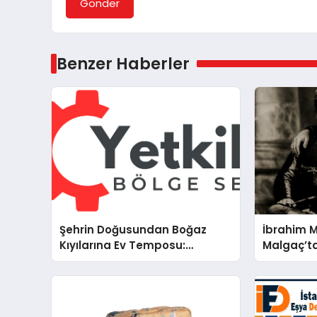
Gönder
Benzer Haberler
Şehrin Doğusundan Boğaz
İbrahim 
Kıyılarına Ev Temposu:
Malgaç’ta
İstanbul’un Beş Önemli
Kurtuluşu
Semtinde Teknik Servis
Bir Ülküc
Deneyimi