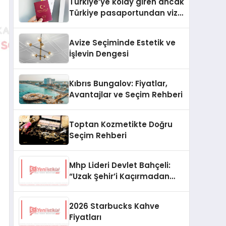
Türkiye’ye kolay giren ancak
Türkiye pasaportundan vize
isteyen ülkeler hangileri?
Avize Seçiminde Estetik ve
İşlevin Dengesi
Kıbrıs Bungalov: Fiyatlar,
Avantajlar ve Seçim Rehberi
Toptan Kozmetikte Doğru
Seçim Rehberi
Mhp Lideri Devlet Bahçeli:
“Uzak Şehir’i Kaçırmadan
İzliyorum”
2026 Starbucks Kahve
Fiyatları