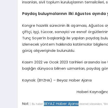
insanları, sivil toplum kuruluşlarının temsilcileri
Paydaş buluşmalarının ilki Ağustos ayında 
Kongre hazırlık sürecinin ilk aşaması, Ağustos 
çiftçi, işçi, tüccar, sanayici ve esnaf örgütleri
Tunç Soyer’in başkanlığı ile yapılan paydaş bul
izlenecek yöntem hakkında katılımcılar bilgilendir
görüş alışverişinde bulunuldu.
Kasım 2022 ve Ocak 2023 tarihleri arasında is
başlığın dünyaca bilinen uzmanları, paydaş görü
Kaynak: (BYZHA) – Beyaz Haber Ajansı
Haberi Kaynağın
Not :
BEYAZ Haber Ajansı
Bu haber
internet sitesinden, Yen