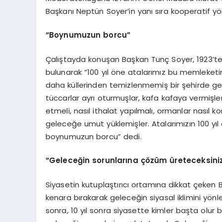
Başkanı Neptün Soyer’in yanı sıra kooperatif yönet
“Boynumuzun borcu”
Çalıştayda konuşan Başkan Tunç Soyer, 1923’te 
bulunarak “100 yıl öne atalarımız bu memleketin i
daha küllerinden temizlenmemiş bir şehirde gelec
tüccarlar ayrı oturmuşlar, kafa kafaya vermişl
etmeli, nasıl ithalat yapılmalı, ormanlar nasıl k
geleceğe umut yüklemişler. Atalarımızın 100 yı
boynumuzun borcu” dedi.
“Geleceğin sorunlarına çözüm üreteceksini
Siyasetin kutuplaştırıcı ortamına dikkat çeken B
kenara bırakarak geleceğin siyasal iklimini yönl
sonra, 10 yıl sonra siyasette kimler başta olur