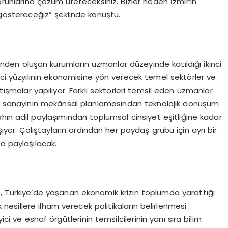
runlarına çözüm üreteceksiniz. Bizler neden İzmir’in
göstereceğiz” şeklinde konuştu.
erinden oluşan kurumların uzmanlar düzeyinde katıldığı ikinci
ci yüzyılının ekonomisine yön verecek temel sektörler ve
şmalar yapılıyor. Farklı sektörleri temsil eden uzmanlar
ta, sanayinin mekânsal planlamasından teknolojik dönüşüm
hın adil paylaşımından toplumsal cinsiyet eşitliğine kadar
şıyor. Çalıştayların ardından her paydaş grubu için ayrı bir
a paylaşılacak.
 Türkiye’de yaşanan ekonomik krizin toplumda yarattığı
esillere ilham verecek politikaların belirlenmesi
ici ve esnaf örgütlerinin temsilcilerinin yanı sıra bilim