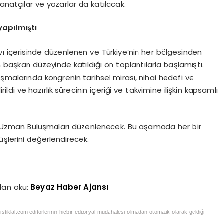
, sanatçılar ve yazarlar da katılacak.
yapılmıştı
ayı içerisinde düzenlenen ve Türkiye’nin her bölgesinden
nin başkan düzeyinde katıldığı ön toplantılarla başlamıştı.
uşmalarında kongrenin tarihsel mirası, nihai hedefi ve
ildi ve hazırlık sürecinin içeriği ve takvimine ilişkin kapsamlı
e Uzman Buluşmaları düzenlenecek. Bu aşamada her bir
şlerini değerlendirecek.
dan oku:
Beyaz Haber Ajansı
iistiklal.com editörlerinin hiçbir editoryal müdahalesi olmadan otomatik olarak geldiği