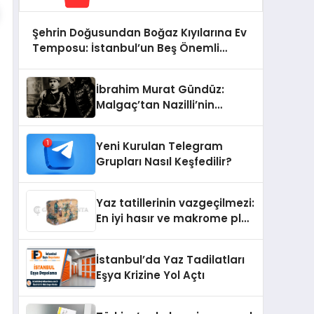
Şehrin Doğusundan Boğaz Kıyılarına Ev
Temposu: İstanbul’un Beş Önemli
Semtinde Teknik Servis Deneyimi
İbrahim Murat Gündüz:
Malgaç’tan Nazilli’nin
Kurtuluşuna Ese Efe’nin
İzinde Bir Ülkücü Duruş
Yeni Kurulan Telegram
Grupları Nasıl Keşfedilir?
Yaz tatillerinin vazgeçilmezi:
En iyi hasır ve makrome plaj
çantası tavsiyeleri
İstanbul’da Yaz Tadilatları
Eşya Krizine Yol Açtı