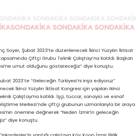
nç Soyer, Şubat 2023’te düzenlenecek İkinci Yüzyılın İktisat
kapsamında Çiftçi Grubu Teknik Çalıştayı’na katıldı. Başkan
iyesi’ne umut olduğunu göstereceğiz” diye konuştu.
ubat 2023’te “Geleceğin Türkiyesi’ni inşa ediyoruz”
cek İkinci Yüzyılın İktisat Kongresi için yapılan ikinci
ik Çalıştayı’na katıldı. İşçi, tüccar, sanayici ve esnaf
liştirme Merkezi’nde çiftçi grubunun uzmanlarıyla bir araya
gresi’nin önemine değinerek “Neden İzmir’in geleceğin
iz” diye konuştu.
ardeşler’in yaptığı çalıştaya Köy Koop İzmir Birlik