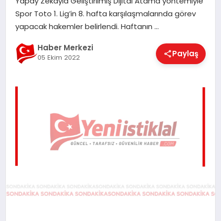
Yapay Zekayla Geliştirilmiş Dijital Atama yöntemiyle
EĞITIM
Spor Toto 1. Lig’in 8. hafta karşılaşmalarında görev
yapacak hakemler belirlendi. Haftanın …
EKONOMI
Haber Merkezi
Paylaş
05 Ekim 2022
MAGAZIN
SAĞLIK
SPOR
TEKNOLOJI