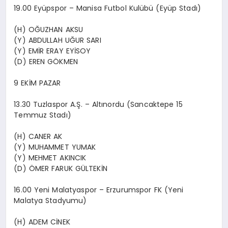
19.00 Eyüpspor – Manisa Futbol Kulübü (Eyüp Stadı)
(H) OĞUZHAN AKSU
(Y) ABDULLAH UĞUR SARI
(Y) EMİR ERAY EYİSOY
(D) EREN GÖKMEN
9 EKİM PAZAR
13.30 Tuzlaspor A.Ş. – Altınordu (Sancaktepe 15
Temmuz Stadı)
(H) CANER AK
(Y) MUHAMMET YUMAK
(Y) MEHMET AKINCIK
(D) ÖMER FARUK GÜLTEKİN
16.00 Yeni Malatyaspor – Erzurumspor FK (Yeni
Malatya Stadyumu)
(H) ADEM CİNEK