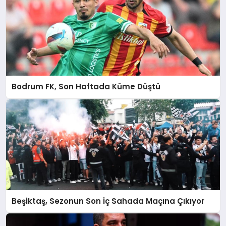
Bodrum FK, Son Haftada Küme Düştü
Beşiktaş, Sezonun Son İç Sahada Maçına Çıkıyor