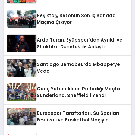
Beşiktaş, Sezonun Son İç Sahada
Maçına Çıkıyor
Arda Turan, Eyüpspor’dan Ayrıldı ve
Shakhtar Donetsk ile Anlaştı
Santiago Bernabeu’da Mbappe’ye
Veda
Genç Yeteneklerin Parladığı Maçta
Sunderland, Sheffield’i Yendi
Bursaspor Taraftarları, Su Sporları
Festivali ve Basketbol Maçıyla
Gündemde