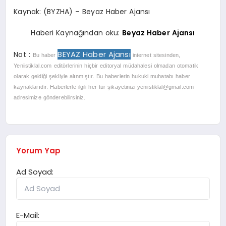
Kaynak: (BYZHA) – Beyaz Haber Ajansı
Haberi Kaynağından oku:
Beyaz Haber Ajansı
BEYAZ Haber Ajansı
Not :
Bu haber
internet sitesinden,
Yeniistiklal.com editörlerinin hiçbir editoryal müdahalesi olmadan otomatik
olarak geldiği şekliyle alınmıştır. Bu haberlerin hukuki muhatabı haber
kaynaklarıdır. Haberlerle ilgili her tür şikayetinizi
yeniistiklal@gmail.com
adresimize gönderebilirsiniz.
Yorum Yap
Ad Soyad:
E-Mail: