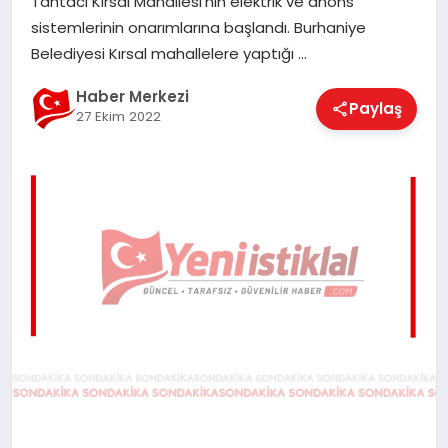
Tahtacı Kırsal Mahallesi’nin elektrik ve anons
EĞITIM
sistemlerinin onarımlarına başlandı. Burhaniye
Belediyesi Kırsal mahallelere yaptığı …
EKONOMI
Haber Merkezi
Paylaş
27 Ekim 2022
MAGAZIN
SAĞLIK
SPOR
TEKNOLOJI