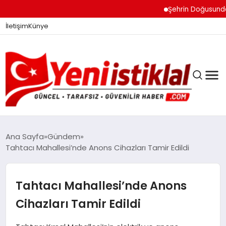
Şehrin Doğusundan Bo
İletişim
Künye
Ana Sayfa
Gündem
Tahtacı Mahallesi’nde Anons Cihazları Tamir Edildi
GÜNDEM
Tahtacı Mahallesi’nde Anons
DÜNYA
Cihazları Tamir Edildi