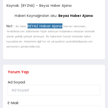
Kaynak: (BYZHA) – Beyaz Haber Ajansı
Haberi Kaynağından oku:
Beyaz Haber Ajansı
BEYAZ Haber Ajansı
Not :
Bu haber
internet sitesinden,
Yeniistiklal.com editörlerinin hiçbir editoryal müdahalesi olmadan otomatik
olarak geldiği şekliyle alınmıştır. Bu haberlerin hukuki muhatabı haber
kaynaklarıdır. Haberlerle ilgili her tür şikayetinizi
yeniistiklal@gmail.com
adresimize gönderebilirsiniz.
Yorum Yap
Ad Soyad:
E-Mail: