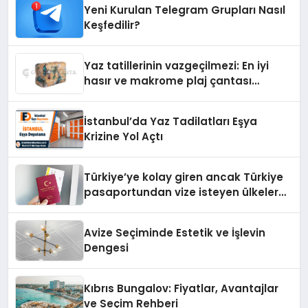
Yeni Kurulan Telegram Grupları Nasıl
Keşfedilir?
Yaz tatillerinin vazgeçilmezi: En iyi
hasır ve makrome plaj çantası
tavsiyeleri
İstanbul’da Yaz Tadilatları Eşya
Krizine Yol Açtı
Türkiye’ye kolay giren ancak Türkiye
pasaportundan vize isteyen ülkeler
hangileri?
Avize Seçiminde Estetik ve İşlevin
Dengesi
Kıbrıs Bungalov: Fiyatlar, Avantajlar
ve Seçim Rehberi