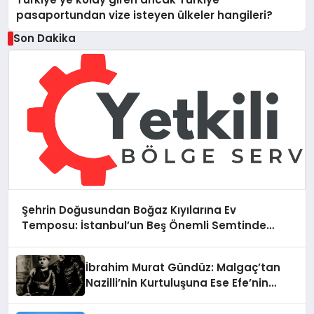
pasaportundan vize isteyen ülkeler hangileri?
Son Dakika
Şehrin Doğusundan Boğaz Kıyılarına Ev
Temposu: İstanbul’un Beş Önemli Semtinde
Teknik Servis Deneyimi
İbrahim Murat Gündüz: Malgaç’tan
Nazilli’nin Kurtuluşuna Ese Efe’nin
İzinde Bir Ülkücü Duruş