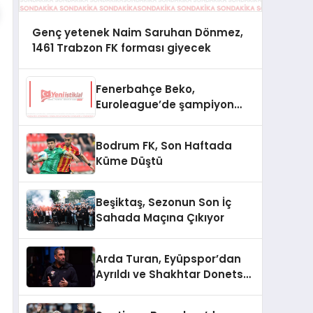
Genç yetenek Naim Saruhan Dönmez,
1461 Trabzon FK forması giyecek
Fenerbahçe Beko,
Euroleague’de şampiyon
oldu
Bodrum FK, Son Haftada
Küme Düştü
Beşiktaş, Sezonun Son İç
Sahada Maçına Çıkıyor
Arda Turan, Eyüpspor’dan
Ayrıldı ve Shakhtar Donetsk
ile Anlaştı