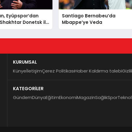
an, Eyüpspor’dan
Santiago Bernabeu’da
e Shakhtar Donetsk ile
Mbappe’ye Veda
KURUMSAL
Künye
İletişim
Çerez Politikası
Haber Kaldırma talebi
Gizli
KATEGORİLER
Gündem
Dünya
Eğitim
Ekonomi
Magazin
Sağlık
Spor
Teknol