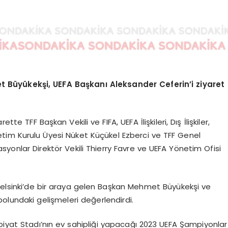
 Büyükekşi, UEFA Başkanı Aleksander Ceferin’i ziyaret
 TFF Başkan Vekili ve FIFA, UEFA İlişkileri, Dış İlişkiler,
etim Kurulu Üyesi Nüket Küçükel Ezberci ve TFF Genel
syonlar Direktör Vekili Thierry Favre ve UEFA Yönetim Ofisi
lsinki’de bir araya gelen Başkan Mehmet Büyükekşi ve
olundaki gelişmeleri değerlendirdi.
piyat Stadı’nın ev sahipliği yapacağı 2023 UEFA Şampiyonlar