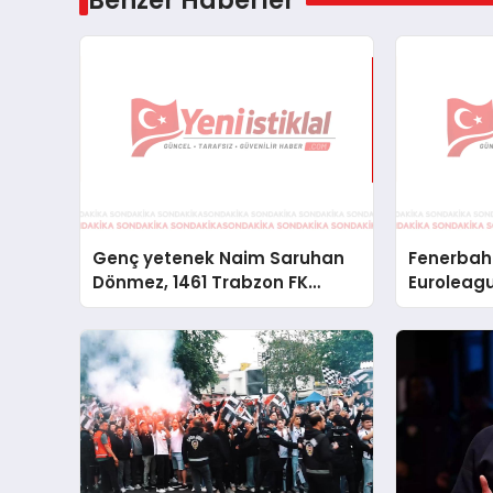
Benzer Haberler
Genç yetenek Naim Saruhan
Fenerbah
Dönmez, 1461 Trabzon FK
Euroleag
forması giyecek