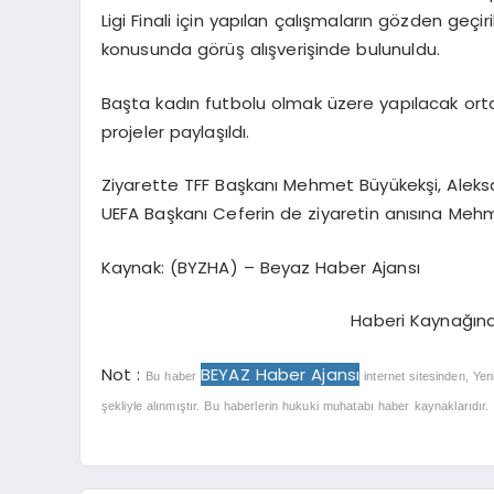
Ligi Finali için yapılan çalışmaların gözden geçir
konusunda görüş alışverişinde bulunuldu.
Başta kadın futbolu olmak üzere yapılacak ort
projeler paylaşıldı.
Ziyarette TFF Başkanı Mehmet Büyükekşi, Aleksan
UEFA Başkanı Ceferin de ziyaretin anısına Mehm
Kaynak: (BYZHA) – Beyaz Haber Ajansı
Haberi Kaynağın
Not :
BEYAZ Haber Ajansı
Bu haber
internet sitesinden, Yen
şekliyle alınmıştır. Bu haberlerin hukuki muhatabı haber kaynaklarıdır. Ha