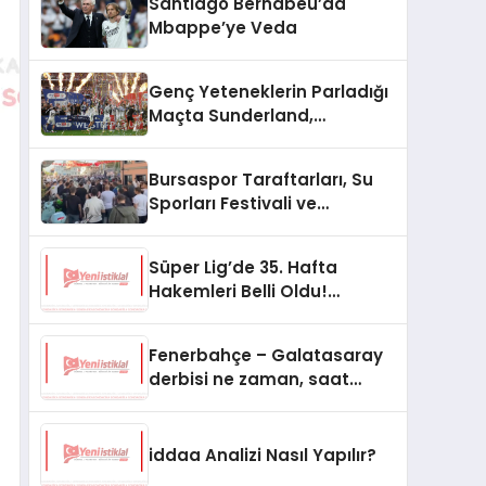
Santiago Bernabeu’da
Mbappe’ye Veda
Genç Yeteneklerin Parladığı
Maçta Sunderland,
Sheffield’i Yendi
Bursaspor Taraftarları, Su
Sporları Festivali ve
Basketbol Maçıyla
Gündemde
Süper Lig’de 35. Hafta
Hakemleri Belli Oldu!
Nefesler Tutuldu
Fenerbahçe – Galatasaray
derbisi ne zaman, saat
kaçta hangi kanalda?
iddaa Analizi Nasıl Yapılır?