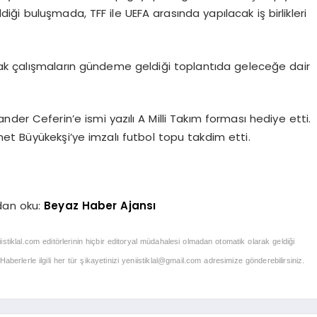
ildiği buluşmada, TFF ile UEFA arasında yapılacak iş birlikleri
ak çalışmaların gündeme geldiği toplantıda geleceğe dair
der Ceferin’e ismi yazılı A Milli Takım forması hediye etti.
et Büyükekşi’ye imzalı futbol topu takdim etti.
dan oku:
Beyaz Haber Ajansı
iistiklal.com editörlerinin hiçbir editoryal müdahalesi olmadan otomatik olarak geldiği
berlerle ilgili her tür şikayetinizi
yeniistiklal@gmail.com
adresimize gönderebilirsiniz.