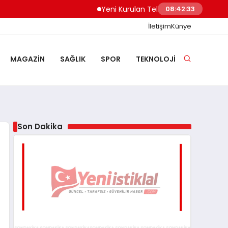
Yeni Kurulan Telegram Grupları Nasıl Keşfe
08:42:34
İletişim
Künye
MAGAZIN
SAĞLIK
SPOR
TEKNOLOJI
Son Dakika