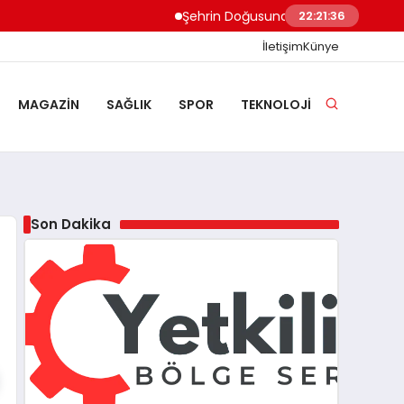
Şehrin Doğusundan Boğaz Kıyılarına Ev Te
22:21:37
İletişim
Künye
MAGAZIN
SAĞLIK
SPOR
TEKNOLOJI
Son Dakika