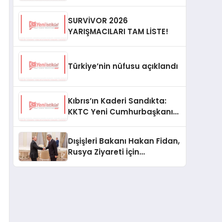
SURVİVOR 2026
YARIŞMACILARI TAM LİSTE!
Türkiye’nin nüfusu açıklandı
Kıbrıs’ın Kaderi Sandıkta:
KKTC Yeni Cumhurbaşkanını
Seçiyor
Dışişleri Bakanı Hakan Fidan,
Rusya Ziyareti İçin
Hazırlıklarını Sürdürüyor