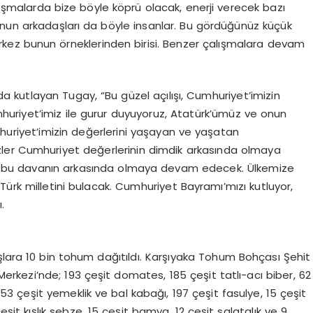
alışmalarda bize böyle köprü olacak, enerji verecek bazı
 onun arkadaşları da böyle insanlar. Bu gördüğünüz küçük
kez bunun örneklerinden birisi. Benzer çalışmalara devam
kutlayan Tugay, “Bu güzel açılışı, Cumhuriyet’imizin
umhuriyet’imiz ile gurur duyuyoruz, Atatürk’ümüz ve onun
huriyet’imizin değerlerini yaşayan ve yaşatan
Bizler Cumhuriyet değerlerinin dimdik arkasında olmaya
z bu davanın arkasında olmaya devam edecek. Ülkemize
Türk milletini bulacak. Cumhuriyet Bayramı’mızı kutluyor,
.
şlara 10 bin tohum dağıtıldı. Karşıyaka Tohum Bohçası Şehit
rkezi’nde; 193 çeşit domates, 185 çeşit tatlı-acı biber, 62
 53 çeşit yemeklik ve bal kabağı, 197 çeşit fasulye, 15 çeşit
eşit kışlık sebze, 15 çeşit bamya, 12 çeşit salatalık ve 9