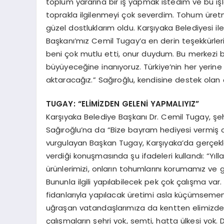
toplum yararına bir iş yapmak istedim ve bu 
toprakla ilgilenmeyi çok severdim. Tohum üretm
güzel dostluklarım oldu. Karşıyaka Belediyesi i
Başkanı’mız Cemil Tugay’a en derin teşekkürl
beni çok mutlu etti, onur duydum. Bu merkezi b
büyüyeceğine inanıyoruz. Türkiye’nin her yerin
aktaracağız.” Sağıroğlu, kendisine destek olan 
TUGAY: “ELİMİZDEN GELENİ YAPMALIYIZ”
Karşıyaka Belediye Başkanı Dr. Cemil Tugay, şe
Sağıroğlu’na da “Bize bayram hediyesi vermiş old
vurgulayan Başkan Tugay, Karşıyaka’da gerçekle
verdiği konuşmasında şu ifadeleri kullandı: “Yılla
ürünlerimizi, onların tohumlarını korumamız ve
Bununla ilgili yapılabilecek pek çok çalışma var.
fidanlarıyla yapılacak üretimi asla küçümsem
uğraşan vatandaşlarımıza da kentten elimizden
çalışmaların şehri yok, semti, hatta ülkesi yok.