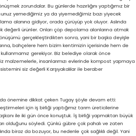
üşmek zorundalar. Bu günlerde hazırlığını yaptığımız bir
rsunuz yemediğimiz ya da yiyemediğimiz bazı yiyecek
lama alanına gidiyor, orada çürüyüp yok oluyor. Aslında
e çok değerli ürünler. Onları çöp depolama alanlarına atmak
 dönüşümü gerçekleştirdikten sonra, yani bir başka deyişle
rına, bahçelere hem bizim kentimizin içerisinde hem de
kullanmamız gerekiyor. Biz belediye olarak önce
iz malzemelerle, insanlarımızı evlerinde kompost yapmaya
stemini siz değerli Karşıyakalılar ile beraber
nın da önemine dikkat çeken Tugay şöyle devam etti:
irmeleri için iş birliği yaptığımız tarım üreticilerine
anı ile iki gün önce konuştuk. İş birliği yapmaktan büyük
ları olduğunu söyledi. Çünkü gübre çok pahalı ve zaten
slında biraz da bozuyor, bu nedenle çok sağlıklı değil. Yani