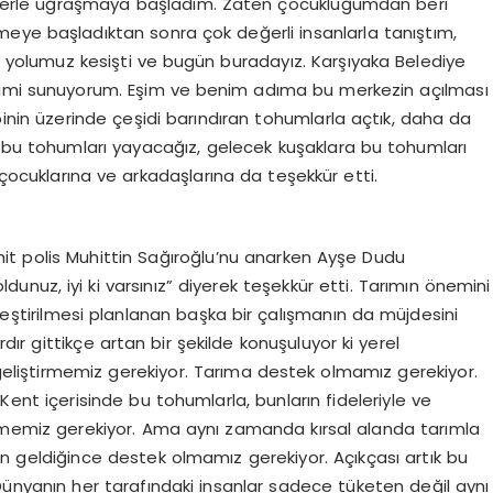
işlerle uğraşmaya başladım. Zaten çocukluğumdan beri
eye başladıktan sonra çok değerli insanlarla tanıştım,
le yolumuz kesişti ve bugün buradayız. Karşıyaka Belediye
erimi sunuyorum. Eşim ve benim adıma bu merkezin açılması
inin üzerinde çeşidi barındıran tohumlarla açtık, daha da
e bu tohumları yayacağız, gelecek kuşaklara bu tohumları
çocuklarına ve arkadaşlarına da teşekkür etti.
hit polis Muhittin Sağıroğlu’nu anarken Ayşe Dudu
unuz, iyi ki varsınız” diyerek teşekkür etti. Tarımın önemini
ştirilmesi planlanan başka bir çalışmanın da müjdesini
rdır gittikçe artan bir şekilde konuşuluyor ki yerel
 geliştirmemiz gerekiyor. Tarıma destek olmamız gerekiyor.
 Kent içerisinde bu tohumlarla, bunların fideleriyle ve
ememiz gerekiyor. Ama aynı zamanda kırsal alanda tarımla
 geldiğince destek olmamız gerekiyor. Açıkçası artık bu
 Dünyanın her tarafındaki insanlar sadece tüketen değil aynı