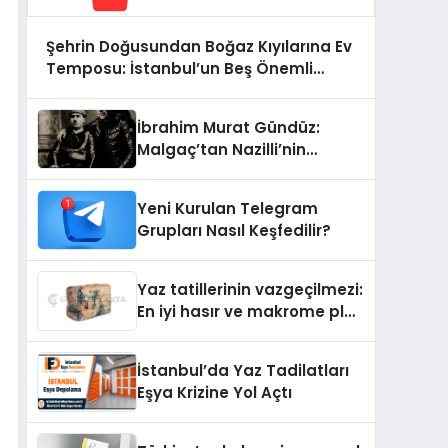
Şehrin Doğusundan Boğaz Kıyılarına Ev
Temposu: İstanbul’un Beş Önemli
Semtinde Teknik Servis Deneyimi
İbrahim Murat Gündüz:
Malgaç’tan Nazilli’nin
Kurtuluşuna Ese Efe’nin
İzinde Bir Ülkücü Duruş
Yeni Kurulan Telegram
Grupları Nasıl Keşfedilir?
Yaz tatillerinin vazgeçilmezi:
En iyi hasır ve makrome plaj
çantası tavsiyeleri
İstanbul’da Yaz Tadilatları
Eşya Krizine Yol Açtı