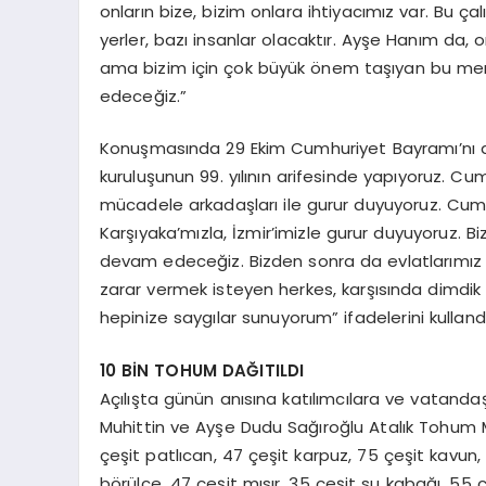
onların bize, bizim onlara ihtiyacımız var. Bu ç
yerler, bazı insanlar olacaktır. Ayşe Hanım da,
ama bizim için çok büyük önem taşıyan bu mer
edeceğiz.”
Konuşmasında 29 Ekim Cumhuriyet Bayramı’nı da 
kuruluşunun 99. yılının arifesinde yapıyoruz. C
mücadele arkadaşları ile gurur duyuyoruz. Cum
Karşıyaka’mızla, İzmir’imizle gurur duyuyoruz. 
devam edeceğiz. Bizden sonra da evlatlarımı
zarar vermek isteyen herkes, karşısında dimdik 
hepinize saygılar sunuyorum” ifadelerini kullandı
10 BİN TOHUM DAĞITILDI
Açılışta günün anısına katılımcılara ve vatanda
Muhittin ve Ayşe Dudu Sağıroğlu Atalık Tohum Me
çeşit patlıcan, 47 çeşit karpuz, 75 çeşit kavun,
börülce, 47 çeşit mısır, 35 çeşit su kabağı, 55 ç