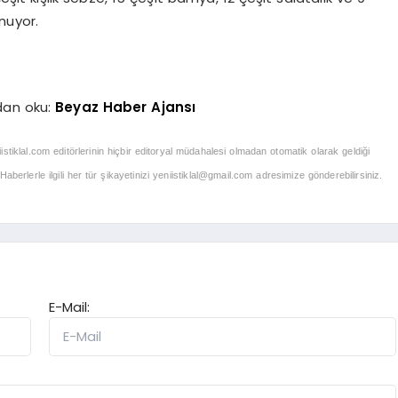
nuyor.
dan oku:
Beyaz Haber Ajansı
iistiklal.com editörlerinin hiçbir editoryal müdahalesi olmadan otomatik olarak geldiği
berlerle ilgili her tür şikayetinizi
yeniistiklal@gmail.com
adresimize gönderebilirsiniz.
E-Mail: