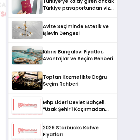
Türkiye’ye kolay giren ancak
Türkiye pasaportundan vize
isteyen ülkeler hangileri?
Avize Seçiminde Estetik ve
İşlevin Dengesi
Kıbrıs Bungalov: Fiyatlar,
Avantajlar ve Seçim Rehberi
Toptan Kozmetikte Doğru
Seçim Rehberi
Mhp Lideri Devlet Bahçeli:
“Uzak Şehir’i Kaçırmadan
İzliyorum”
2026 Starbucks Kahve
Fiyatları