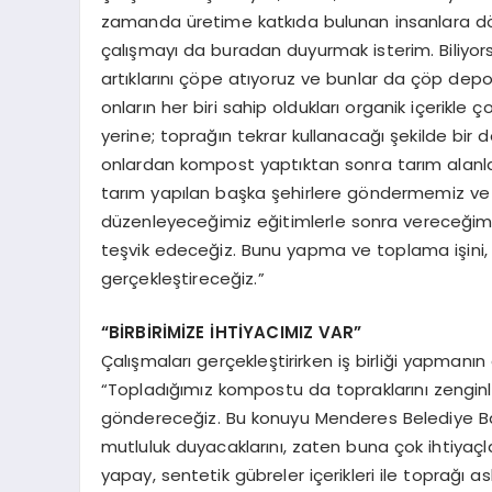
zamanda üretime katkıda bulunan insanlara dön
çalışmayı da buradan duyurmak isterim. Biliyo
artıklarını çöpe atıyoruz ve bunlar da çöp depo
onların her biri sahip oldukları organik içerikl
yerine; toprağın tekrar kullanacağı şekilde bir
onlardan kompost yaptıktan sonra tarım alanla
tarım yapılan başka şehirlere göndermemiz ve 
düzenleyeceğimiz eğitimlerle sonra vereceğim
teşvik edeceğiz. Bunu yapma ve toplama işini, si
gerçekleştireceğiz.”
“BİRBİRİMİZE İHTİYACIMIZ VAR”
Çalışmaları gerçekleştirirken iş birliği yapma
“Topladığımız kompostu da topraklarını zenginleşt
göndereceğiz. Bu konuyu Menderes Belediye Başk
mutluluk duyacaklarını, zaten buna çok ihtiyaç
yapay, sentetik gübreler içerikleri ile toprağı a