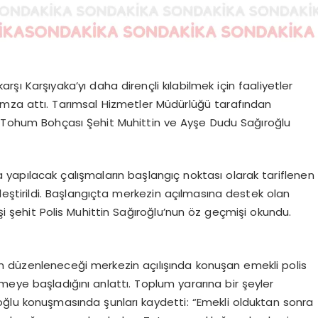
rşı Karşıyaka’yı daha dirençli kılabilmek için faaliyetler
 imza attı. Tarımsal Hizmetler Müdürlüğü tarafından
a Tohum Bohçası Şehit Muhittin ve Ayşe Dudu Sağıroğlu
 yapılacak çalışmaların başlangıç noktası olarak tariflenen
eştirildi. Başlangıçta merkezin açılmasına destek olan
i şehit Polis Muhittin Sağıroğlu’nun öz geçmişi okundu.
rin düzenleneceği merkezin açılışında konuşan emekli polis
meye başladığını anlattı. Toplum yararına bir şeyler
lu konuşmasında şunları kaydetti: “Emekli olduktan sonra