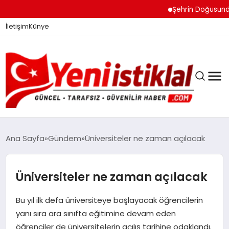
Şehrin Doğusundan B
İletişim
Künye
Ana Sayfa
Gündem
Üniversiteler ne zaman açılacak
GÜNDEM
Üniversiteler ne zaman açılacak
Bu yıl ilk defa üniversiteye başlayacak öğrencilerin
DÜNYA
yanı sıra ara sınıfta eğitimine devam eden
öğrenciler de üniversitelerin açılış tarihine odaklandı.