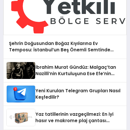
Şehrin Doğusundan Boğaz Kıyılarına Ev
Temposu: İstanbul’un Beş Önemli Semtinde
Teknik Servis Deneyimi
İbrahim Murat Gündüz: Malgaç’tan
Nazilli’nin Kurtuluşuna Ese Efe’nin
İzinde Bir Ülkücü Duruş
Yeni Kurulan Telegram Grupları Nasıl
Keşfedilir?
Yaz tatillerinin vazgeçilmezi: En iyi
hasır ve makrome plaj çantası
tavsiyeleri