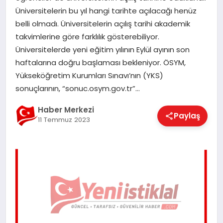
EĞITIM
Üniversitelerin bu yıl hangi tarihte açılacağı henüz
belli olmadı. Üniversitelerin açılış tarihi akademik
takvimlerine göre farklılık gösterebiliyor.
EKONOMI
Üniversitelerde yeni eğitim yılının Eylül ayının son
haftalarına doğru başlaması bekleniyor. ÖSYM,
Yükseköğretim Kurumları Sınavı’nın (YKS)
MAGAZIN
sonuçlarının, “sonuc.osym.gov.tr”…
Haber Merkezi
Paylaş
11 Temmuz 2023
SAĞLIK
SPOR
TEKNOLOJI