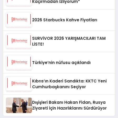
Kaçırmadan İzliyorum”
2026 Starbucks Kahve Fiyatları
SURVİVOR 2026 YARIŞMACILARI TAM
LİSTE!
Türkiye’nin nüfusu açıklandı
Kıbrıs’ın Kaderi Sandıkta: KKTC Yeni
Cumhurbaşkanını Seçiyor
Dışişleri Bakanı Hakan Fidan, Rusya
Ziyareti İçin Hazırlıklarını Sürdürüyor