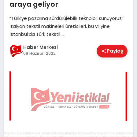
araya geliyor
EĞITIM
“Türkiye pazarına sürdürülebilir teknoloji sunuyoruz”
İtalyan tekstil makineleri üreticileri, bu yıl yine
EKONOMI
İstanbul’da Türk tekstil …
Haber Merkezi
Paylaş
MAGAZIN
09 Haziran 2022
SAĞLIK
SPOR
TEKNOLOJI