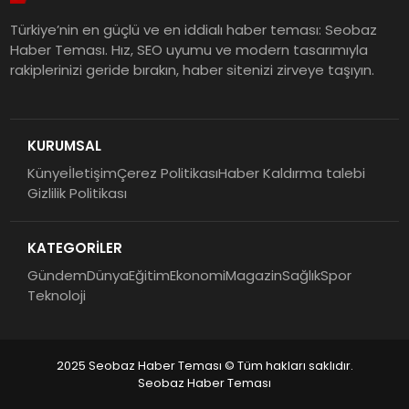
Türkiye’nin en güçlü ve en iddialı haber teması: Seobaz
Haber Teması. Hız, SEO uyumu ve modern tasarımıyla
rakiplerinizi geride bırakın, haber sitenizi zirveye taşıyın.
KURUMSAL
Künye
İletişim
Çerez Politikası
Haber Kaldırma talebi
Gizlilik Politikası
KATEGORİLER
Gündem
Dünya
Eğitim
Ekonomi
Magazin
Sağlık
Spor
Teknoloji
2025 Seobaz Haber Teması © Tüm hakları saklıdır.
Seobaz Haber Teması