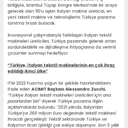
birliğiyle, İstanbul Tüyap Kongre Merkezi’nde bir araya
gelecek olan 110’u aşkın İtalyan makine üreticisi, en
yeni tekstil makine ve teknolojilerini Türkiye pazarına
tanıtma fırsatı bulacak.
İnovasyonel çalışmalarıyla farklılaşan İtalyan tekstil
makineleri üreticileri, Türkiye pazarında giderek artan
sürdürülebilirlik ve dijitalleşme ihtiyaçlarına da verimli
çözümler sunmayı hedefliyor.
“Türkiye, İtalyan tekstil makinelerinin en çok ihraç
edildiği ikinci ülke”
ITM 2022 Fuarı’na yoğun bir şekilde hazırlandıklarını
ifade eden
ACIMIT Başkanı Alessandro Zucchi
,
“Türkiye İtalyan tekstil makineleri üreticileri için ana
pazarlardan biri”
diyerek Türkiye pazarına ilişkin
açıklamalarda bulundu:
“2021 yılında, İtalya’dan
Türkiye’ye 269 milyon Euro değerinde tekstil makinesi
ihracatı gerçekleşti. Tekstil sektöründe Türkiye ve
İtalya’nın ticari işbirliği çok eskiye dayanıyor. Son 5 yıllık