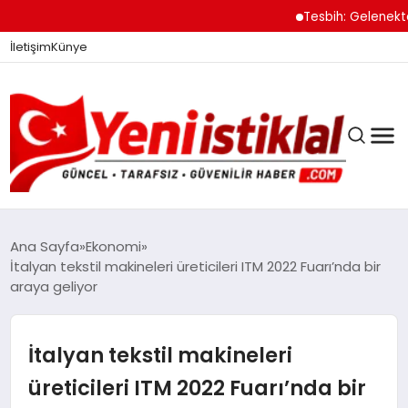
Tesbih: Gelenekten 
İletişim
Künye
Ana Sayfa
Ekonomi
İtalyan tekstil makineleri üreticileri ITM 2022 Fuarı’nda bir
araya geliyor
GÜNDEM
İtalyan tekstil makineleri
DÜNYA
üreticileri ITM 2022 Fuarı’nda bir