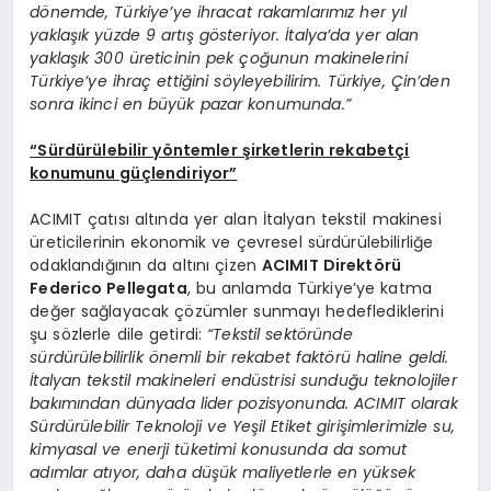
dönemde, Türkiye’ye ihracat rakamlarımız her yıl
yaklaşık yüzde 9 artış gösteriyor. İtalya’da yer alan
yaklaşık 300 üreticinin pek çoğunun makinelerini
Türkiye’ye ihraç ettiğini söyleyebilirim. Türkiye, Çin’den
sonra ikinci en büyük pazar konumunda.”
“Sürdürülebilir yöntemler şirketlerin rekabetçi
konumunu güçlendiriyor”
ACIMIT çatısı altında yer alan İtalyan tekstil makinesi
üreticilerinin ekonomik ve çevresel sürdürülebilirliğe
odaklandığının da altını çizen
ACIMIT Direktörü
Federico Pellegata
, bu anlamda Türkiye’ye katma
değer sağlayacak çözümler sunmayı hedeflediklerini
şu sözlerle dile getirdi:
“Tekstil sektöründe
sürdürülebilirlik önemli bir rekabet faktörü haline geldi.
İtalyan tekstil makineleri endüstrisi sunduğu teknolojiler
bakımından dünyada lider pozisyonunda. ACIMIT olarak
Sürdürülebilir Teknoloji ve Yeşil Etiket girişimlerimizle su,
kimyasal ve enerji tüketimi konusunda da somut
adımlar atıyor, daha düşük maliyetlerle en yüksek