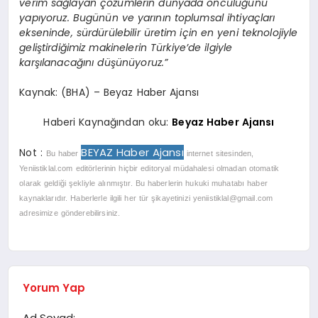
verim sağlayan çözümlerin dünyada öncülüğünü
yapıyoruz. Bugünün ve yarının toplumsal ihtiyaçları
ekseninde, sürdürülebilir üretim için en yeni teknolojiyle
geliştirdiğimiz makinelerin Türkiye’de ilgiyle
karşılanacağını düşünüyoruz.”
Kaynak: (BHA) – Beyaz Haber Ajansı
Haberi Kaynağından oku:
Beyaz Haber Ajansı
BEYAZ Haber Ajansı
Not :
Bu haber
internet sitesinden,
Yeniistiklal.com editörlerinin hiçbir editoryal müdahalesi olmadan otomatik
olarak geldiği şekliyle alınmıştır. Bu haberlerin hukuki muhatabı haber
kaynaklarıdır. Haberlerle ilgili her tür şikayetinizi
yeniistiklal@gmail.com
adresimize gönderebilirsiniz.
Yorum Yap
Ad Soyad: